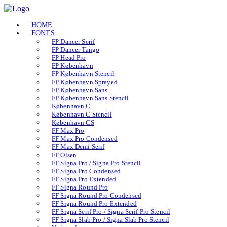
HOME
FONTS
FP Dancer Serif
FP Dancer Tango
FP Head Pro
FP København
FP København Stencil
FP København Sprayed
FP København Sans
FP København Sans Stencil
København C
København C Stencil
København CS
FF Max Pro
FF Max Pro Condensed
FF Max Demi Serif
FF Olsen
FF Signa Pro / Signa Pro Stencil
FF Signa Pro Condensed
FF Signa Pro Extended
FF Signa Round Pro
FF Signa Round Pro Condensed
FF Signa Round Pro Extended
FF Signa Serif Pro / Signa Serif Pro Stencil
FF Signa Slab Pro / Signa Slab Pro Stencil