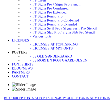
- FF Olsen
- FF Signa Pro / Signa Pro Stencil
- FF Signa Pro Condensed
- FF Signa Pro Extended
- FF Signa Round Pro
- FF Signa Round Pro Condensed
- FF Signa Round Pro Extended
- FF Signa Serif Pro / Signa Serif Pro Stencil
- FF Signa Slab Pro / Signa Slab Pro Stencil
- Various fonts
LICENSES
- LICENSES AT FONTSPRING
- LICENSES AT MYFONTS
POSTERS
- by OLE SØNDERGAARD
- by MORTEN ROSTGAARD OLSEN
FONTSHIRTS
BLOG/NEWS
PARTNERS
CONTACT
BUY OUR FP-FONTS AT FONTSPRING
BUY OUR FF-FONTS AT MYFONTS