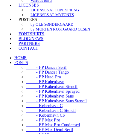
Various fonts
LICENSES
LICENSES AT FONTSPRING
LICENSES AT MYFONTS
POSTERS
by OLE SØNDERGAARD
by MORTEN ROSTGAARD OLSEN
FONTSHIRTS
BLOG/NEWS
PARTNERS
CONTACT
HOME
FONTS
- FP Dancer Serif
- FP Dancer Tango
- FP Head Pro
- FP København
- FP København Stencil
- FP København Sprayed
- FP København Sans
- FP København Sans Stencil
- København C
- København C Stencil
- København CS
- FF Max Pro
- FF Max Pro Condensed
- FF Max Demi Serif