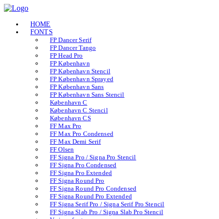
HOME
FONTS
FP Dancer Serif
FP Dancer Tango
FP Head Pro
FP København
FP København Stencil
FP København Sprayed
FP København Sans
FP København Sans Stencil
København C
København C Stencil
København CS
FF Max Pro
FF Max Pro Condensed
FF Max Demi Serif
FF Olsen
FF Signa Pro / Signa Pro Stencil
FF Signa Pro Condensed
FF Signa Pro Extended
FF Signa Round Pro
FF Signa Round Pro Condensed
FF Signa Round Pro Extended
FF Signa Serif Pro / Signa Serif Pro Stencil
FF Signa Slab Pro / Signa Slab Pro Stencil