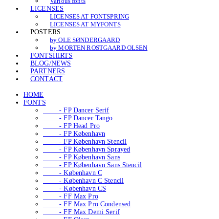
Various fonts
LICENSES
LICENSES AT FONTSPRING
LICENSES AT MYFONTS
POSTERS
by OLE SØNDERGAARD
by MORTEN ROSTGAARD OLSEN
FONTSHIRTS
BLOG/NEWS
PARTNERS
CONTACT
HOME
FONTS
- FP Dancer Serif
- FP Dancer Tango
- FP Head Pro
- FP København
- FP København Stencil
- FP København Sprayed
- FP København Sans
- FP København Sans Stencil
- København C
- København C Stencil
- København CS
- FF Max Pro
- FF Max Pro Condensed
- FF Max Demi Serif