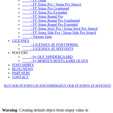
- FF Olsen
- FF Signa Pro / Signa Pro Stencil
- FF Signa Pro Condensed
- FF Signa Pro Extended
- FF Signa Round Pro
- FF Signa Round Pro Condensed
- FF Signa Round Pro Extended
- FF Signa Serif Pro / Signa Serif Pro Stencil
- FF Signa Slab Pro / Signa Slab Pro Stencil
- Various fonts
LICENSES
- LICENSES AT FONTSPRING
- LICENSES AT MYFONTS
POSTERS
- by OLE SØNDERGAARD
- by MORTEN ROSTGAARD OLSEN
FONTSHIRTS
BLOG/NEWS
PARTNERS
CONTACT
BUY OUR FP-FONTS AT FONTSPRING
BUY OUR FF-FONTS AT MYFONTS
Warning
: Creating default object from empty value in