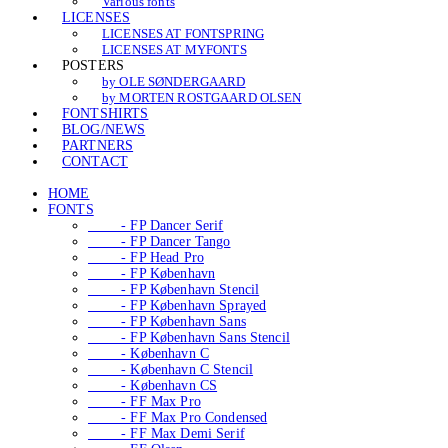
Various fonts
LICENSES
LICENSES AT FONTSPRING
LICENSES AT MYFONTS
POSTERS
by OLE SØNDERGAARD
by MORTEN ROSTGAARD OLSEN
FONTSHIRTS
BLOG/NEWS
PARTNERS
CONTACT
HOME
FONTS
- FP Dancer Serif
- FP Dancer Tango
- FP Head Pro
- FP København
- FP København Stencil
- FP København Sprayed
- FP København Sans
- FP København Sans Stencil
- København C
- København C Stencil
- København CS
- FF Max Pro
- FF Max Pro Condensed
- FF Max Demi Serif