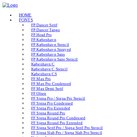
HOME
FONTS
FP Dancer Serif
FP Dancer Tango
FP Head Pro
FP København
FP København Stencil
FP København Sprayed
FP København Sans
FP København Sans Stencil
København C
København C Stencil
København CS
FF Max Pro
FF Max Pro Condensed
FF Max Demi Serif
FF Olsen
FF Signa Pro / Signa Pro Stencil
FF Signa Pro Condensed
FF Signa Pro Extended
FF Signa Round Pro
FF Signa Round Pro Condensed
FF Signa Round Pro Extended
FF Signa Serif Pro / Signa Serif Pro Stencil
FF Signa Slab Pro / Signa Slab Pro Stencil