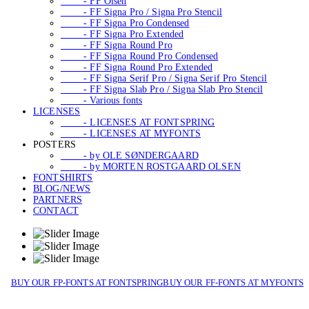
- FF Olsen
- FF Signa Pro / Signa Pro Stencil
- FF Signa Pro Condensed
- FF Signa Pro Extended
- FF Signa Round Pro
- FF Signa Round Pro Condensed
- FF Signa Round Pro Extended
- FF Signa Serif Pro / Signa Serif Pro Stencil
- FF Signa Slab Pro / Signa Slab Pro Stencil
- Various fonts
LICENSES
- LICENSES AT FONTSPRING
- LICENSES AT MYFONTS
POSTERS
- by OLE SØNDERGAARD
- by MORTEN ROSTGAARD OLSEN
FONTSHIRTS
BLOG/NEWS
PARTNERS
CONTACT
BUY OUR FP-FONTS AT FONTSPRING
BUY OUR FF-FONTS AT MYFONTS