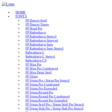
HOME
FONTS
FP Dancer Serif
FP Dancer Tango
FP Head Pro
FP København
FP København Stencil
FP København Sprayed
FP København Sans
FP København Sans Stencil
København C
København C Stencil
København CS
FF Max Pro
FF Max Pro Condensed
FF Max Demi Serif
FF Olsen
FF Signa Pro / Signa Pro Stencil
FF Signa Pro Condensed
FF Signa Pro Extended
FF Signa Round Pro
FF Signa Round Pro Condensed
FF Signa Round Pro Extended
FF Signa Serif Pro / Signa Serif Pro Stencil
FF Signa Slab Pro / Signa Slab Pro Stencil