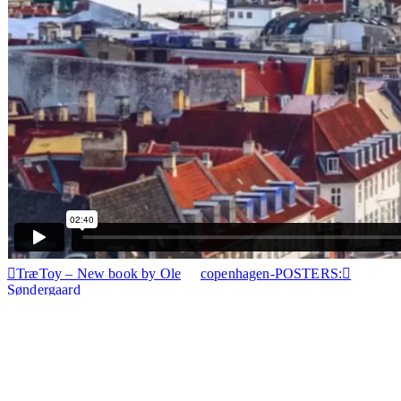
TræToy – New book by Ole
copenhagen-POSTERS:
Søndergaard