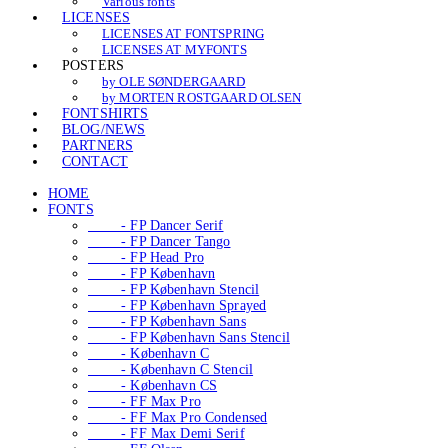
Various fonts
LICENSES
LICENSES AT FONTSPRING
LICENSES AT MYFONTS
POSTERS
by OLE SØNDERGAARD
by MORTEN ROSTGAARD OLSEN
FONTSHIRTS
BLOG/NEWS
PARTNERS
CONTACT
HOME
FONTS
- FP Dancer Serif
- FP Dancer Tango
- FP Head Pro
- FP København
- FP København Stencil
- FP København Sprayed
- FP København Sans
- FP København Sans Stencil
- København C
- København C Stencil
- København CS
- FF Max Pro
- FF Max Pro Condensed
- FF Max Demi Serif