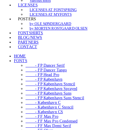
Various fonts
LICENSES
LICENSES AT FONTSPRING
LICENSES AT MYFONTS
POSTERS
by OLE SØNDERGAARD
by MORTEN ROSTGAARD OLSEN
FONTSHIRTS
BLOG/NEWS
PARTNERS
CONTACT
HOME
FONTS
- FP Dancer Serif
- FP Dancer Tango
- FP Head Pro
- FP København
- FP København Stencil
- FP København Sprayed
- FP København Sans
- FP København Sans Stencil
- København C
- København C Stencil
- København CS
- FF Max Pro
- FF Max Pro Condensed
- FF Max Demi Serif