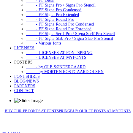
- FF Olsen
- FF Signa Pro / Signa Pro Stencil
- FF Signa Pro Condensed
- FF Signa Pro Extended
- FF Signa Round Pro
- FF Signa Round Pro Condensed
- FF Signa Round Pro Extended
- FF Signa Serif Pro / Signa Serif Pro Stencil
- FF Signa Slab Pro / Signa Slab Pro Stencil
- Various fonts
LICENSES
- LICENSES AT FONTSPRING
- LICENSES AT MYFONTS
POSTERS
- by OLE SØNDERGAARD
- by MORTEN ROSTGAARD OLSEN
FONTSHIRTS
BLOG/NEWS
PARTNERS
CONTACT
BUY OUR FP-FONTS AT FONTSPRING
BUY OUR FF-FONTS AT MYFONTS