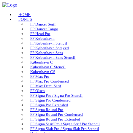
HOME
FONTS
FP Dancer Serif
FP Dancer Tango
FP Head Pro
FP København
FP København Stencil
FP København Sprayed
FP København Sans
FP København Sans Stencil
København C
København C Stencil
København CS
FF Max Pro
FF Max Pro Condensed
FF Max Demi Serif
FF Olsen
FF Signa Pro / Signa Pro Stencil
FF Signa Pro Condensed
FF Signa Pro Extended
FF Signa Round Pro
FF Signa Round Pro Condensed
FF Signa Round Pro Extended
FF Signa Serif Pro / Signa Serif Pro Stencil
FF Signa Slab Pro / Signa Slab Pro Stencil