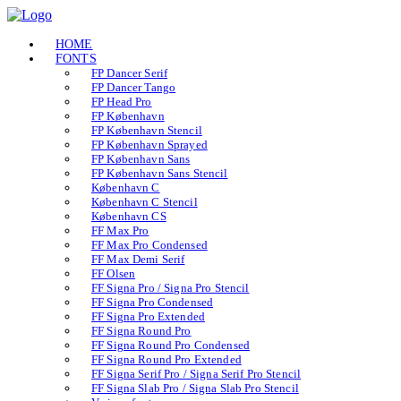
HOME
FONTS
FP Dancer Serif
FP Dancer Tango
FP Head Pro
FP København
FP København Stencil
FP København Sprayed
FP København Sans
FP København Sans Stencil
København C
København C Stencil
København CS
FF Max Pro
FF Max Pro Condensed
FF Max Demi Serif
FF Olsen
FF Signa Pro / Signa Pro Stencil
FF Signa Pro Condensed
FF Signa Pro Extended
FF Signa Round Pro
FF Signa Round Pro Condensed
FF Signa Round Pro Extended
FF Signa Serif Pro / Signa Serif Pro Stencil
FF Signa Slab Pro / Signa Slab Pro Stencil