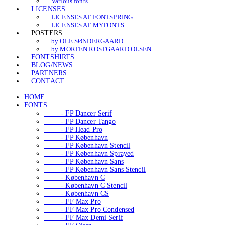
Various fonts
LICENSES
LICENSES AT FONTSPRING
LICENSES AT MYFONTS
POSTERS
by OLE SØNDERGAARD
by MORTEN ROSTGAARD OLSEN
FONTSHIRTS
BLOG/NEWS
PARTNERS
CONTACT
HOME
FONTS
- FP Dancer Serif
- FP Dancer Tango
- FP Head Pro
- FP København
- FP København Stencil
- FP København Sprayed
- FP København Sans
- FP København Sans Stencil
- København C
- København C Stencil
- København CS
- FF Max Pro
- FF Max Pro Condensed
- FF Max Demi Serif