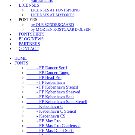
Various fonts
LICENSES
LICENSES AT FONTSPRING
LICENSES AT MYFONTS
POSTERS
by OLE SØNDERGAARD
by MORTEN ROSTGAARD OLSEN
FONTSHIRTS
BLOG/NEWS
PARTNERS
CONTACT
HOME
FONTS
- FP Dancer Serif
- FP Dancer Tango
- FP Head Pro
- FP København
- FP København Stencil
- FP København Sprayed
- FP København Sans
- FP København Sans Stencil
- København C
- København C Stencil
- København CS
- FF Max Pro
- FF Max Pro Condensed
- FF Max Demi Serif