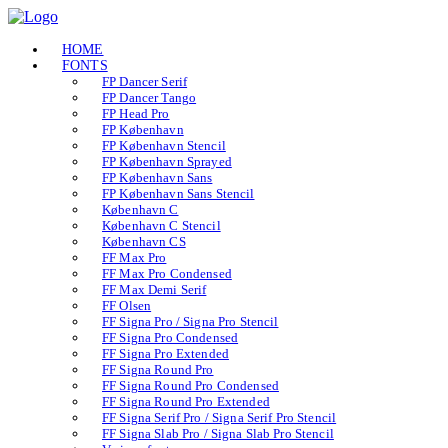
HOME
FONTS
FP Dancer Serif
FP Dancer Tango
FP Head Pro
FP København
FP København Stencil
FP København Sprayed
FP København Sans
FP København Sans Stencil
København C
København C Stencil
København CS
FF Max Pro
FF Max Pro Condensed
FF Max Demi Serif
FF Olsen
FF Signa Pro / Signa Pro Stencil
FF Signa Pro Condensed
FF Signa Pro Extended
FF Signa Round Pro
FF Signa Round Pro Condensed
FF Signa Round Pro Extended
FF Signa Serif Pro / Signa Serif Pro Stencil
FF Signa Slab Pro / Signa Slab Pro Stencil