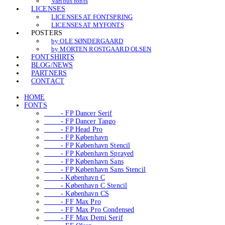
Various fonts
LICENSES
LICENSES AT FONTSPRING
LICENSES AT MYFONTS
POSTERS
by OLE SØNDERGAARD
by MORTEN ROSTGAARD OLSEN
FONTSHIRTS
BLOG/NEWS
PARTNERS
CONTACT
HOME
FONTS
- FP Dancer Serif
- FP Dancer Tango
- FP Head Pro
- FP København
- FP København Stencil
- FP København Sprayed
- FP København Sans
- FP København Sans Stencil
- København C
- København C Stencil
- København CS
- FF Max Pro
- FF Max Pro Condensed
- FF Max Demi Serif