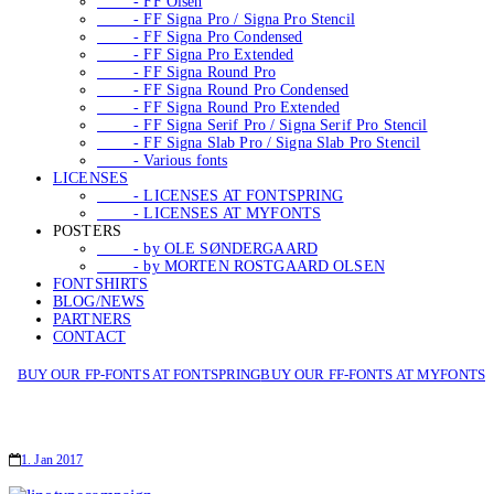
- FF Olsen
- FF Signa Pro / Signa Pro Stencil
- FF Signa Pro Condensed
- FF Signa Pro Extended
- FF Signa Round Pro
- FF Signa Round Pro Condensed
- FF Signa Round Pro Extended
- FF Signa Serif Pro / Signa Serif Pro Stencil
- FF Signa Slab Pro / Signa Slab Pro Stencil
- Various fonts
LICENSES
- LICENSES AT FONTSPRING
- LICENSES AT MYFONTS
POSTERS
- by OLE SØNDERGAARD
- by MORTEN ROSTGAARD OLSEN
FONTSHIRTS
BLOG/NEWS
PARTNERS
CONTACT
BUY OUR FP-FONTS AT FONTSPRING
BUY OUR FF-FONTS AT MYFONTS
1. Jan 2017