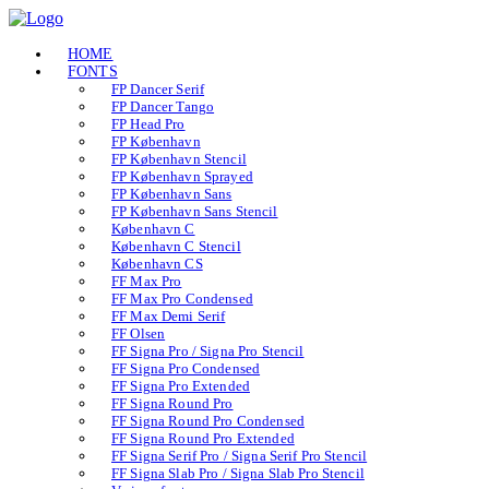
HOME
FONTS
FP Dancer Serif
FP Dancer Tango
FP Head Pro
FP København
FP København Stencil
FP København Sprayed
FP København Sans
FP København Sans Stencil
København C
København C Stencil
København CS
FF Max Pro
FF Max Pro Condensed
FF Max Demi Serif
FF Olsen
FF Signa Pro / Signa Pro Stencil
FF Signa Pro Condensed
FF Signa Pro Extended
FF Signa Round Pro
FF Signa Round Pro Condensed
FF Signa Round Pro Extended
FF Signa Serif Pro / Signa Serif Pro Stencil
FF Signa Slab Pro / Signa Slab Pro Stencil