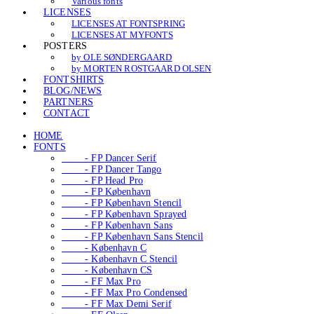
Various fonts
LICENSES
LICENSES AT FONTSPRING
LICENSES AT MYFONTS
POSTERS
by OLE SØNDERGAARD
by MORTEN ROSTGAARD OLSEN
FONTSHIRTS
BLOG/NEWS
PARTNERS
CONTACT
HOME
FONTS
- FP Dancer Serif
- FP Dancer Tango
- FP Head Pro
- FP København
- FP København Stencil
- FP København Sprayed
- FP København Sans
- FP København Sans Stencil
- København C
- København C Stencil
- København CS
- FF Max Pro
- FF Max Pro Condensed
- FF Max Demi Serif