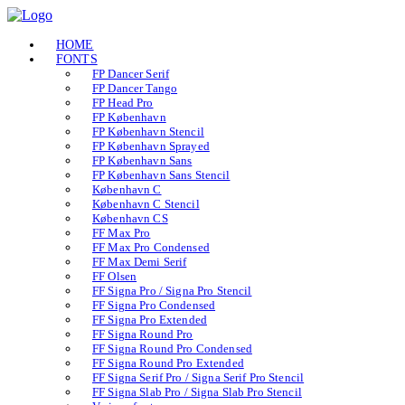
HOME
FONTS
FP Dancer Serif
FP Dancer Tango
FP Head Pro
FP København
FP København Stencil
FP København Sprayed
FP København Sans
FP København Sans Stencil
København C
København C Stencil
København CS
FF Max Pro
FF Max Pro Condensed
FF Max Demi Serif
FF Olsen
FF Signa Pro / Signa Pro Stencil
FF Signa Pro Condensed
FF Signa Pro Extended
FF Signa Round Pro
FF Signa Round Pro Condensed
FF Signa Round Pro Extended
FF Signa Serif Pro / Signa Serif Pro Stencil
FF Signa Slab Pro / Signa Slab Pro Stencil